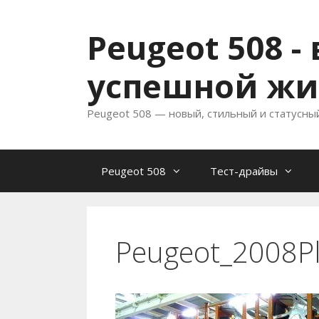
Перейти
к
Peugeot 508 
содержимому
успешной жи
Peugeot 508 — новый, стильный и статусны
Peugeot 508
Тест-драйвы
Peugeot_2008P