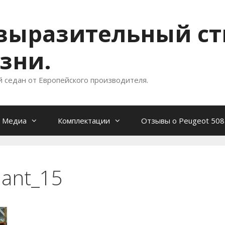
- выразительный с
зни.
й седан от Европейского производителя.
Медиа
Комплектации
Отзывы о Peugeot 508
lant_15