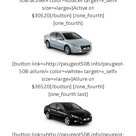
508-active/» color=»black» target=»_self»
size=»large»]Active от
$30520[/button] [/one_fourth]
[one_fourth]
[button link=»http://peugeot508.info/peugeot-
508-allure/» color=»white» target=»_self»
size=»large»]Allure от
$36520[/button] [/one_fourth]
[one_fourth last]
[button link=»http://peugeot508.info/peugeot-