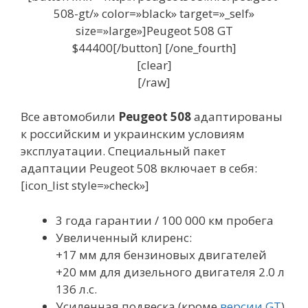
508-gt/» color=»black» target=»_self»
size=»large»]Peugeot 508 GT
$44400[/button] [/one_fourth]
[clear]
[/raw]
Все автомобили
Peugeot 508
адаптированы
к российским и украинским условиям
эксплуатации. Специальный пакет
адаптации Peugeot 508 включает в себя:
[icon_list style=»check»]
3 года гарантии / 100 000 км пробега
Увеличенный клиренс:
+17 мм для бензиновых двигателей
+20 мм для дизельного двигателя 2.0 л
136 л.с.
Усиленная подвеска (кроме
версии GT
)