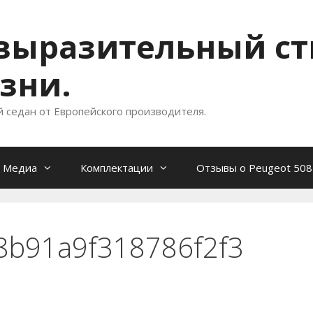
- выразительный с
зни.
й седан от Европейского производителя.
Медиа
Комплектации
Отзывы о Peugeot 508
b91a9f318786f2f3