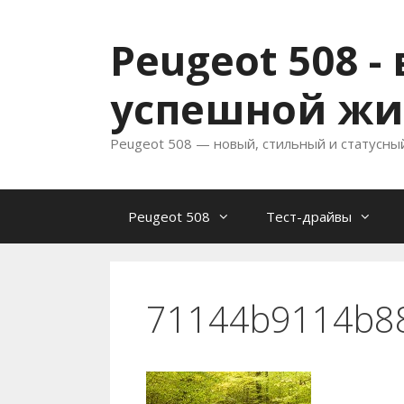
Перейти
к
Peugeot 508 
содержимому
успешной жи
Peugeot 508 — новый, стильный и статусны
Peugeot 508
Тест-драйвы
71144b9114b88