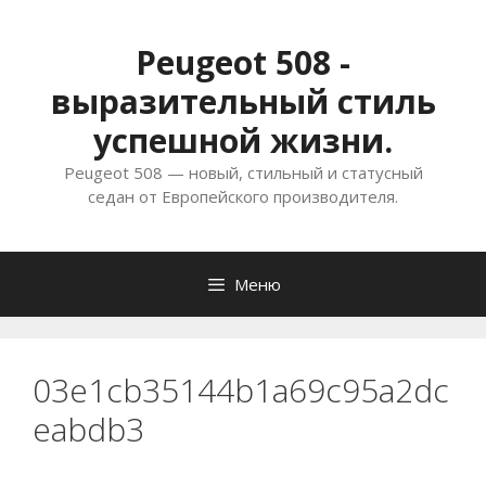
Перейти
к
Peugeot 508 -
содержимому
выразительный стиль
успешной жизни.
Peugeot 508 — новый, стильный и статусный
седан от Европейского производителя.
Меню
03e1cb35144b1a69c95a2dc
eabdb3