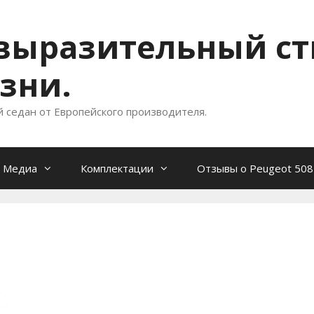
- выразительный с
зни.
й седан от Европейского производителя.
Медиа
Комплектации
Отзывы о Peugeot 508