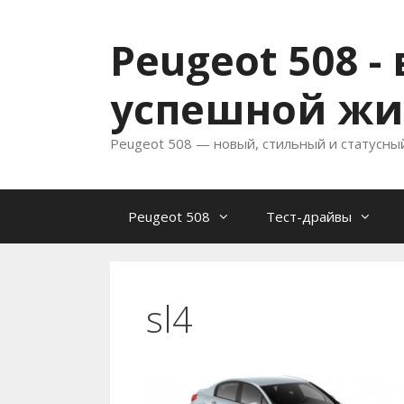
Перейти
к
Peugeot 508 
содержимому
успешной жи
Peugeot 508 — новый, стильный и статусны
Peugeot 508
Тест-драйвы
sl4