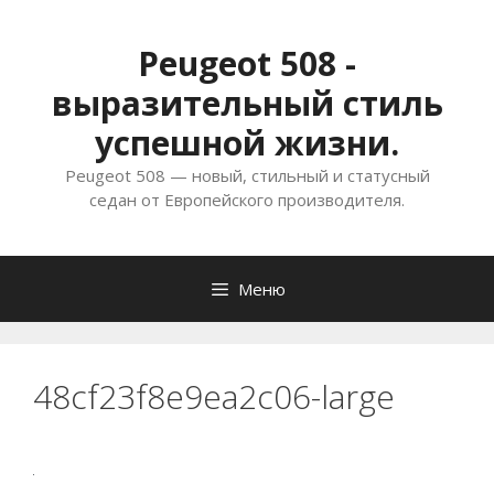
Перейти
к
Peugeot 508 -
содержимому
выразительный стиль
успешной жизни.
Peugeot 508 — новый, стильный и статусный
седан от Европейского производителя.
Меню
48cf23f8e9ea2c06-large