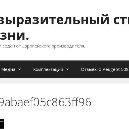
- выразительный с
зни.
й седан от Европейского производителя.
Медиа
Комплектации
Отзывы о Peugeot 508
9abaef05c863ff96