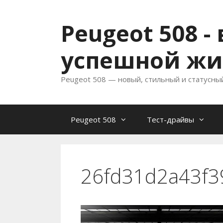
Перейти
к
Peugeot 508 
содержимому
успешной жи
Peugeot 508 — новый, стильный и статусны
Peugeot 508
Тест-драйвы
26fd31d2a43f3