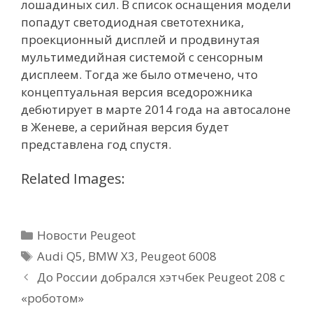
лошадиных сил. В список оснащения модели
попадут светодиодная светотехника,
проекционный дисплей и продвинутая
мультимедийная системой с сенсорным
дисплеем. Тогда же было отмечено, что
концептуальная версия вседорожника
дебютирует в марте 2014 года на автосалоне
в Женеве, а серийная версия будет
представлена год спустя.
Related Images:
Рубрики
Новости Peugeot
Метки
Audi Q5
,
BMW X3
,
Peugeot 6008
До России добрался хэтчбек Peugeot 208 с
«роботом»