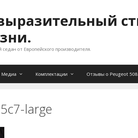
- выразительный с
зни.
й седан от Европейского производителя.
Медиа
Комплектации
Отзывы о Peugeot 508
5c7-large