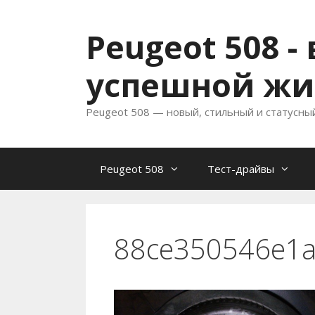
Перейти
к
Peugeot 508 
содержимому
успешной жи
Peugeot 508 — новый, стильный и статусны
Peugeot 508
Тест-драйвы
88ce350546e1a