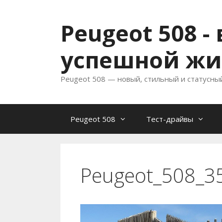
Перейти
к
Peugeot 508 
содержимому
успешной жи
Peugeot 508 — новый, стильный и статусны
Peugeot 508
Тест-драйвы
Peugeot_508_3