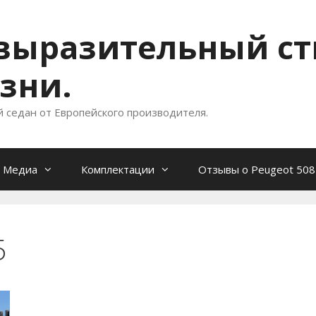
- выразительный с
зни.
й седан от Европейского производителя.
Медиа
Комплектации
Отзывы о Peugeot 508
5