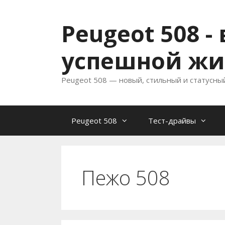
Перейти
к
Peugeot 508 
содержимому
успешной жи
Peugeot 508 — новый, стильный и статусны
Peugeot 508
Тест-драйвы
Пежо 508