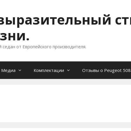
- выразительный с
зни.
й седан от Европейского производителя.
Медиа
Комплектации
Отзывы о Peugeot 508