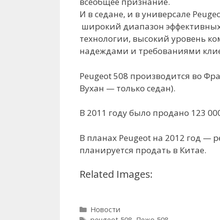
всеобщее признание.
И в седане, и в универсале Peug
широкий диапазон эффективных 
технологии, высокий уровень ком
надеждами и требованиями клие
Peugeot 508 производится во Фран
Вухан — только седан).
В 2011 году было продано 123 00
В планах Peugeot на 2012 год — р
планируется продать в Китае.
Related Images:
Рубрики
Новости
Метки
peugeot 508
,
Пежо 508