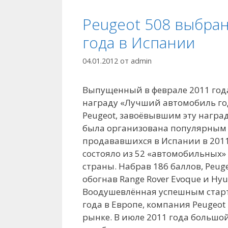
Peugeot 508 выбра
года в Испании
04.01.2012
от
admin
Выпущенный в феврале 2011 года
награду «Лучший автомобиль го
Peugeot, завоёвывшим эту награ
была организована популярным 
продававшихся в Испании в 201
состояло из 52 «автомобильных
страны. Набрав 186 баллов, Peug
обогнав Range Rover Evoque и Hyun
Воодушевлённая успешным старт
года в Европе, компания Peugeo
рынке. В июле 2011 года большо